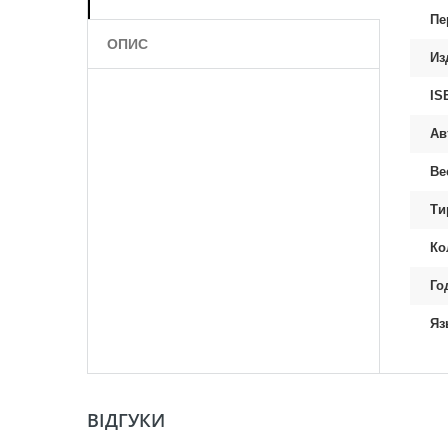
Пе
ОПИС
Из
IS
Ав
Ве
Ти
Ко
Го
Яз
ВІДГУКИ