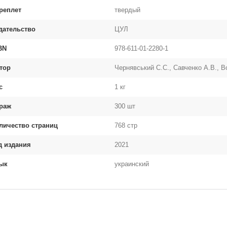
реплет
твердый
дательство
ЦУЛ
BN
978-611-01-2280-1
тор
Чернявський С.С., Савченко А.В., 
с
1 кг
раж
300 шт
личество страниц
768 стр
д издания
2021
ык
украинский