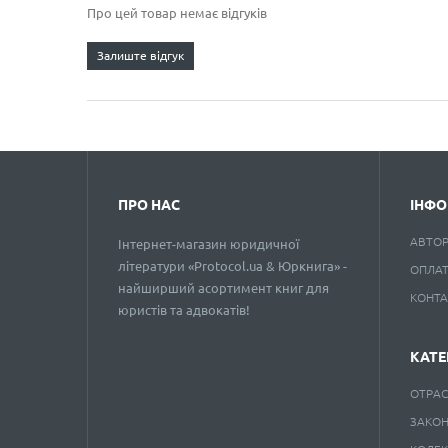
Про цей товар немає відгуків
Залиште відгук
ПРО НАС
ІНФО
АВТО
Інтернет-магазин юридичної
літератури «Protocol.ua & Юркнига» -
ОПЛАТ
найширший асортимент книг для
КОНТ
юристів та адвокатів!
КАТЕ
ОТРАС
ЗАКО