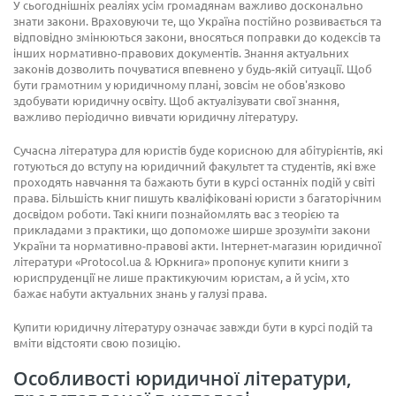
У сьогоднішніх реаліях усім громадянам важливо досконально
знати закони. Враховуючи те, що Україна постійно розвивається та
відповідно змінюються закони, вносяться поправки до кодексів та
інших нормативно-правових документів. Знання актуальних
законів дозволить почуватися впевнено у будь-якій ситуації. Щоб
бути грамотним у юридичному плані, зовсім не обов'язково
здобувати юридичну освіту. Щоб актуалізувати свої знання,
важливо періодично вивчати юридичну літературу.
Сучасна література для юристів буде корисною для абітурієнтів, які
готуються до вступу на юридичний факультет та студентів, які вже
проходять навчання та бажають бути в курсі останніх подій у світі
права. Більшість книг пишуть кваліфіковані юристи з багаторічним
досвідом роботи. Такі книги познайомлять вас з теорією та
прикладами з практики, що допоможе ширше зрозуміти закони
України та нормативно-правові акти. Інтернет-магазин юридичної
літератури «Protocol.ua & Юркнига» пропонує купити книги з
юриспруденції не лише практикуючим юристам, а й усім, хто
бажає набути актуальних знань у галузі права.
Купити юридичну літературу означає завжди бути в курсі подій та
вміти відстояти свою позицію.
Особливості юридичної літератури,