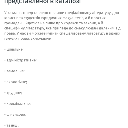
представленої в каталозі
У каталозі представлено не лише спеціалізовану літературу, для
юристів та студентів юридичних факультетів, а й простих
громадян. І йдеться не лише про кодекси та закони, а й
специфічну літературу, яка припаде до смаку людям далеким від
права. У нас ви можете купити спеціалізовану літературу в різних
галузях права, включаючи:
• цивільне;
• адміністративне;
• земельне;
• екологічне;
• трудове;
• кримінальне;
• фінансове;
• та інші.