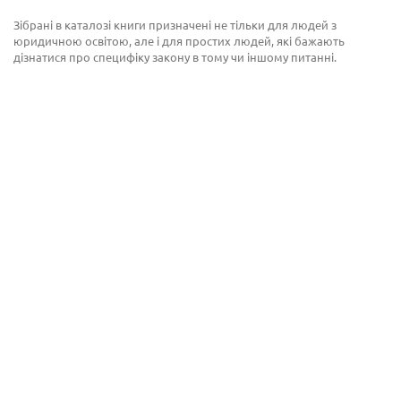
Зібрані в каталозі книги призначені не тільки для людей з
юридичною освітою, але і для простих людей, які бажають
дізнатися про специфіку закону в тому чи іншому питанні.
ПРО НАС
Інтернет-магазин юридичної літератури «Protocol.ua & Юркнига» -
найширший асортимент книг для юристів та адвокатів!
ІНФОРМАЦІЯ
КАТЕГОРІЇ
КОНТАКТНА ІНФОРМАЦІЯ