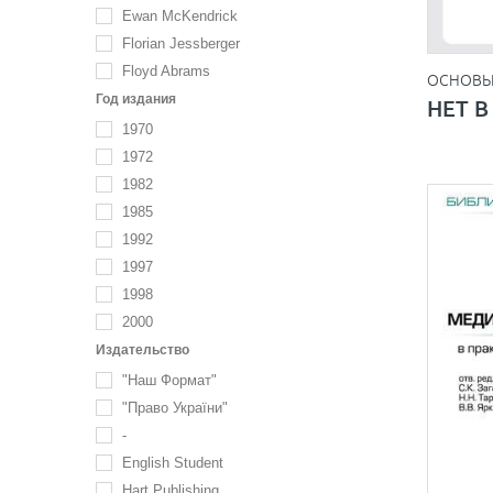
Ewan McKendrick
Florian Jessberger
Floyd Abrams
ОСНОВЫ
Gerhard Werle
Год издания
НЕТ 
Heger Susanne
1970
Hilaire Barnett
1972
Howard S. Sussman
1982
Jonathan Law
1985
Jörg Risse
1992
Kaj I Hobér
1997
Max Gutbrod
1998
Oleksiy Kot
2000
Poliakova G.P.
2001
Издательство
Robert Alexy
2002
"Наш Формат"
Sergei Sitnikov
2003
"Право України"
Tony Storey
2004
-
Євдокімов П.М.
2005
English Student
Європіна Л.Ю.
2006
Hart Publishing