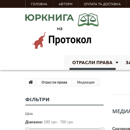
ГОЛОВНА
АВТОРИ
ОПЛАТА ТА ДОСТАВКА
ОТРАСЛИ ПРАВА
З
Отрасли права
Медиация
ФІЛЬТРИ
МЕДИ
Ціна
Діапазон:
180
грн
-
760
грн
Сортирув