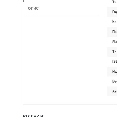
Ти
ОПИС
Го
Ко
Пе
Яз
Ти
IS
Из
Ве
Ав
ВІДГУКИ