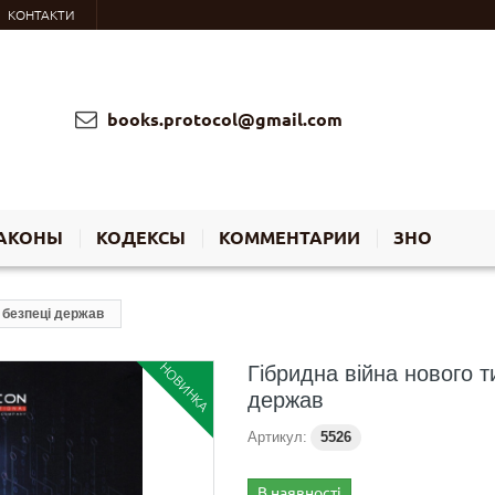
КОНТАКТИ
books.protocol@gmail.com
АКОНЫ
КОДЕКСЫ
КОММЕНТАРИИ
ЗНО
й безпеці держав
НОВИНКА
Гібридна війна нового т
держав
Артикул:
5526
В наявності