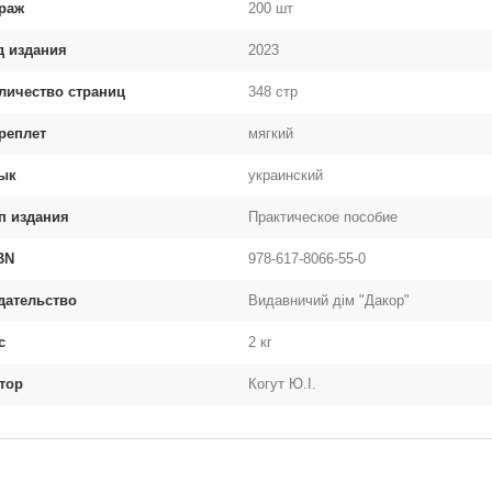
раж
200 шт
д издания
2023
личество страниц
348 стр
реплет
мягкий
ык
украинский
п издания
Практическое пособие
BN
978-617-8066-55-0
дательство
Видавничий дім "Дакор"
с
2 кг
тор
Когут Ю.І.