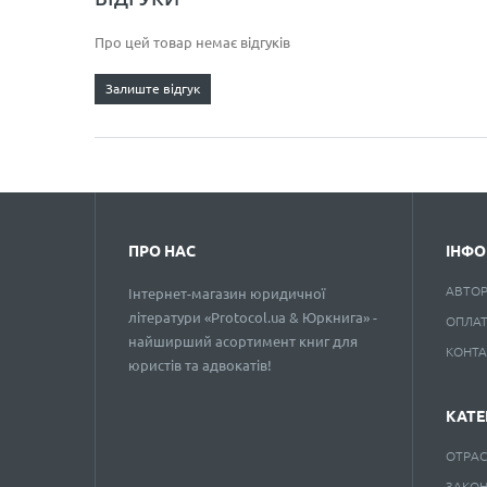
Про цей товар немає відгуків
Залиште відгук
ПРО НАС
ІНФО
АВТО
Інтернет-магазин юридичної
літератури «Protocol.ua & Юркнига» -
ОПЛАТ
найширший асортимент книг для
КОНТ
юристів та адвокатів!
КАТЕ
ОТРАС
ЗАКО