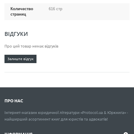
Количество
616 стр
страниц
ВІДГУКИ
Про цей товар немає відгуків
Залиште відгук
ПРО НАС
Інтернет-магазин юридичної літератури «Protocol.ua & Юркнига» -
найширший асортимент книг для юристів та адвокатів!