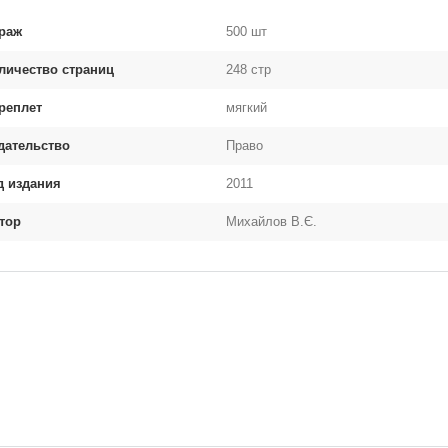
раж
500 шт
личество страниц
248 стр
реплет
мягкий
дательство
Право
д издания
2011
тор
Михайлов В.Є.