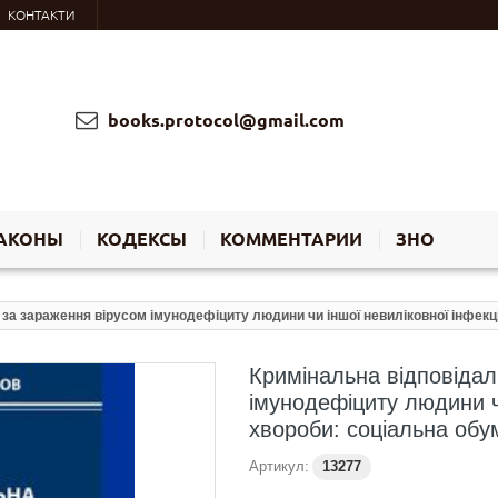
КОНТАКТИ
books.protocol@gmail.com
АКОНЫ
КОДЕКСЫ
КОММЕНТАРИИ
ЗНО
 за зараження вірусом імунодефіциту людини чи іншої невиліковної інфекц
Кримінальна відповідал
імунодефіциту людини ч
хвороби: соціальна обу
Артикул:
13277