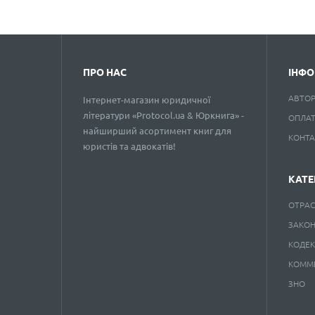
ПРО НАС
ІНФО
АВТО
Інтернет-магазин юридичної
літератури «Protocol.ua & Юркнига» -
ОПЛАТ
найширший асортимент книг для
КОНТ
юристів та адвокатів!
КАТЕ
ОТРАС
ЗАКО
КОДЕ
КОММ
ЗНО