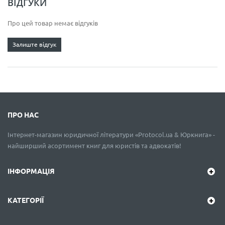
ВІДГУКИ
Про цей товар немає відгуків
Залиште відгук
ПРО НАС
Інтернет-магазин юридичної літератури «Protocol.ua & Юркнига» -
найширший асортимент книг для юристів та адвокатів!
ІНФОРМАЦІЯ
КАТЕГОРІЇ