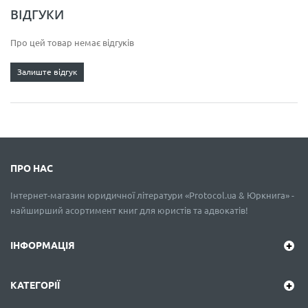
ВІДГУКИ
Про цей товар немає відгуків
Залиште відгук
ПРО НАС
Інтернет-магазин юридичної літератури «Protocol.ua & Юркнига» -
найширший асортимент книг для юристів та адвокатів!
ІНФОРМАЦІЯ
КАТЕГОРІЇ