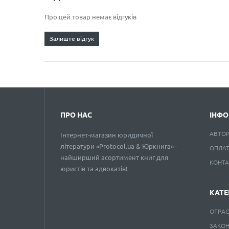
Про цей товар немає відгуків
Залиште відгук
ПРО НАС
ІНФО
АВТО
Інтернет-магазин юридичної
літератури «Protocol.ua & Юркнига» -
ОПЛАТ
найширший асортимент книг для
КОНТ
юристів та адвокатів!
КАТЕ
ОТРАС
ЗАКО