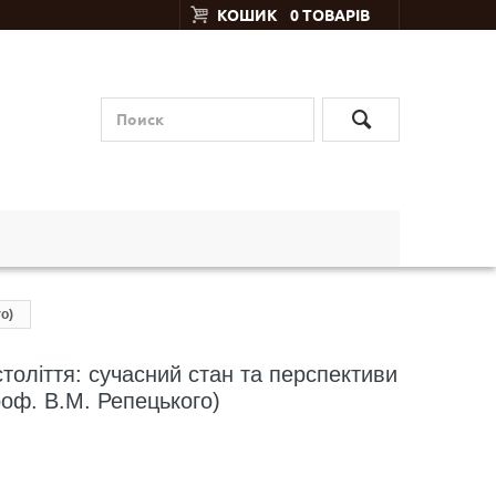
КОШИК
0 ТОВАРІВ
о)
толіття: сучасний стан та перспективи
роф. В.М. Репецького)