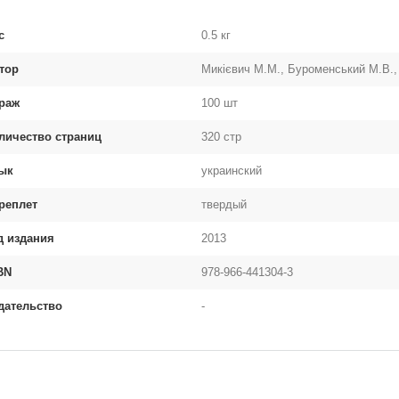
с
0.5 кг
тор
Микієвич М.М., Буроменський М.В.,
раж
100 шт
личество страниц
320 стр
ык
украинский
реплет
твердый
д издания
2013
BN
978-966-441304-3
дательство
-