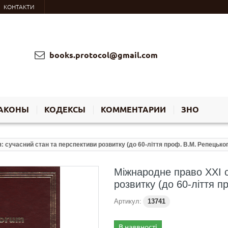
КОНТАКТИ
books.protocol@gmail.com
АКОНЫ
КОДЕКСЫ
КОММЕНТАРИИ
ЗНО
: сучасний стан та перспективи розвитку (до 60-ліття проф. В.М. Репецьког
Міжнародне право XXI с
розвитку (до 60-ліття п
Артикул:
13741
В наявності