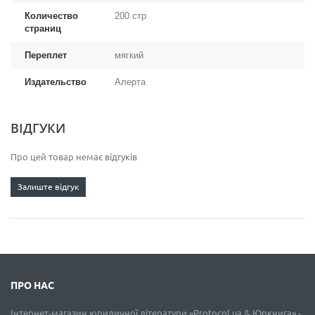
Количество
200 стр
страниц
Переплет
мягкий
Издательство
Алерта
ВІДГУКИ
Про цей товар немає відгуків
Залиште відгук
ПРО НАС
Інтернет-магазин юридичної літератури «Protocol.ua & Юркнига» -