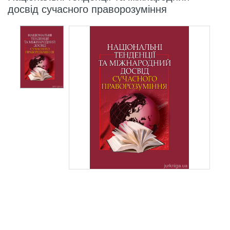
досвід сучасного праворозуміння