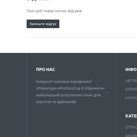
Про цей товар немає відгуків
Залиште відгук
ПРО НАС
ІНФО
АВТО
Інтернет-магазин юридичної
літератури «Protocol.ua & Юркнига» -
ОПЛАТ
найширший асортимент книг для
КОНТ
юристів та адвокатів!
КАТЕ
ОТРАС
ЗАКО