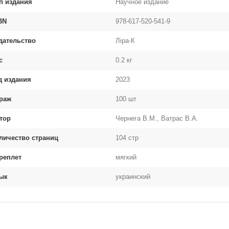
п издания
Научное издание
BN
978-617-520-541-9
дательство
Ліра-К
с
0.2 кг
д издания
2023
раж
100 шт
тор
Чернега В.М., Ватрас В.А.
личество страниц
104 стр
реплет
мягкий
ык
украинский