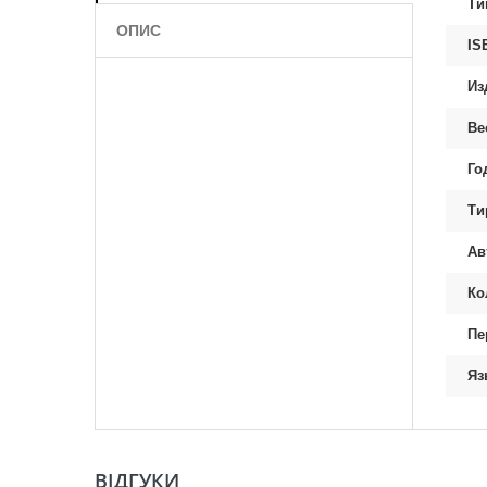
Ти
ОПИС
IS
Из
Ве
Го
Ти
Ав
Ко
Пе
Яз
ВІДГУКИ