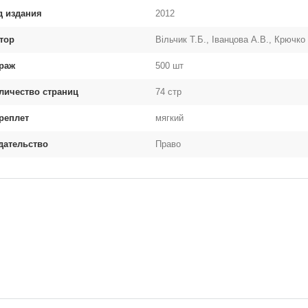
д издания
2012
тор
Вільчик Т.Б., Іванцова А.В., Крючко
раж
500 шт
личество страниц
74 стр
реплет
мягкий
дательство
Право