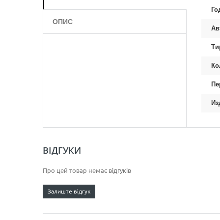
Го
ОПИС
Ав
Ти
Ко
Пе
Из
ВІДГУКИ
Про цей товар немає відгуків
Залиште відгук