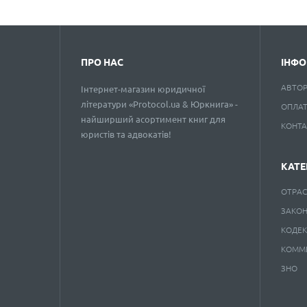
ПРО НАС
ІНФО
АВТО
Інтернет-магазин юридичної
літератури «Protocol.ua & Юркнига» -
ОПЛАТ
найширший асортимент книг для
КОНТ
юристів та адвокатів!
КАТЕ
ОТРАС
ЗАКО
КОДЕ
КОММ
ЗНО