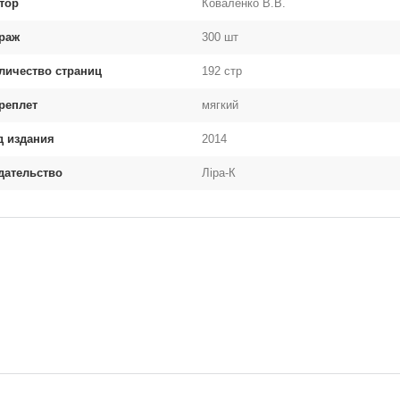
тор
Коваленко В.В.
раж
300 шт
личество страниц
192 стр
реплет
мягкий
д издания
2014
дательство
Ліра-К