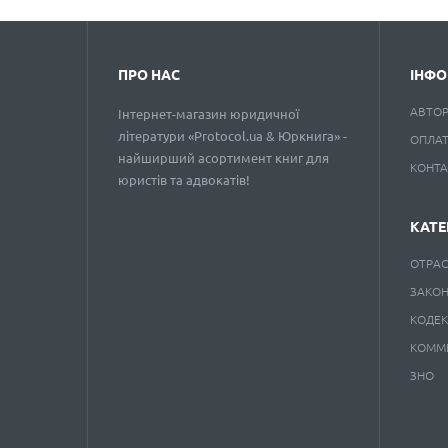
ПРО НАС
ІНФО
АВТО
Інтернет-магазин юридичної
літератури «Protocol.ua & Юркнига» -
ОПЛАТ
найширший асортимент книг для
КОНТ
юристів та адвокатів!
КАТЕ
ОТРАС
ЗАКО
КОДЕ
КОММ
ЗНО