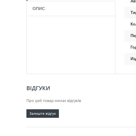
Ав
ОПИС
Ти
Ко
Пе
Го
Из
ВІДГУКИ
Про цей товар немає відгуків
Залиште відгук