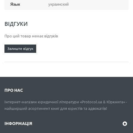
Язык
украинский
ВІДГУКИ
Про цей товар немає відгуків
Залиште відгук
ПРО НАС
Інтернет-магазин юридичної літератури «Protocol.ua & Юркнига» -
найширший асортимент книг для юристів та адвокатів!
ІНФОРМАЦІЯ