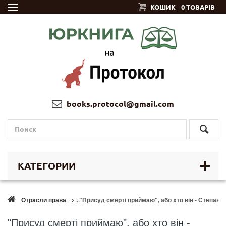
КОШИК
0 ТОВАРІВ
books.protocol@gmail.com
КАТЕГОРИИ
Отрасли права
"Присуд смерті приймаю", або хто він - Степан 
"Присуд смерті приймаю", або хто він -