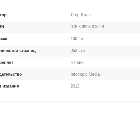
тор
Ягер Джен
BN
978-5-9998-0102-9
раж
100 шт
личество страниц
352 стр
реплет
мягкий
дательство
Infotropic Media
д издания
2012