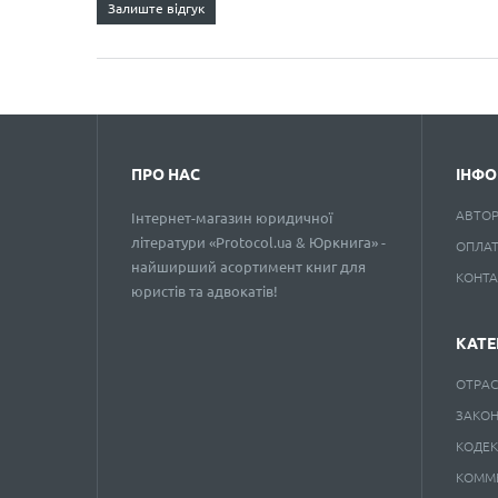
Залиште відгук
ПРО НАС
ІНФО
АВТО
Інтернет-магазин юридичної
літератури «Protocol.ua & Юркнига» -
ОПЛАТ
найширший асортимент книг для
КОНТ
юристів та адвокатів!
КАТЕ
ОТРАС
ЗАКО
КОДЕ
КОММ