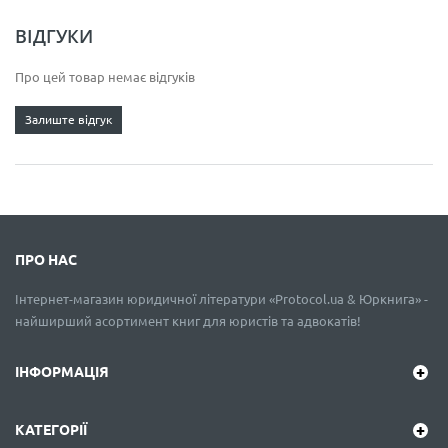
ВІДГУКИ
Про цей товар немає відгуків
Залиште відгук
ПРО НАС
Інтернет-магазин юридичної літератури «Protocol.ua & Юркнига» -
найширший асортимент книг для юристів та адвокатів!
ІНФОРМАЦІЯ
КАТЕГОРІЇ