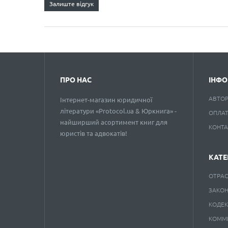
Залиште відгук
ПРО НАС
ІНФО
АВТО
Інтернет-магазин юридичної
літератури «Protocol.ua & Юркнига» -
ОПЛАТ
найширший асортимент книг для
КОНТ
юристів та адвокатів!
КАТЕ
ОТРАС
ЗАКО
КОДЕ
КОММ