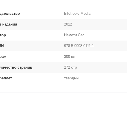
дательство
Infotropic Media
д издания
2012
тор
Немети Лес
BN
978-5-9998-0111-1
раж
300 шт
личество страниц
272 стр
реплет
твердый