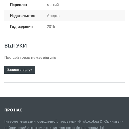
Переплет
мягкий
Издательство
Алерта
Год издания
2015
ВІДГУКИ
Про цей товар немає відгуків
Залиште відгук
ПРО НАС
Інтернет-магазин юридичної літератури «Protocol.ua & Юркнига» -
найширший асортимент книг для юристів та адвокатів!