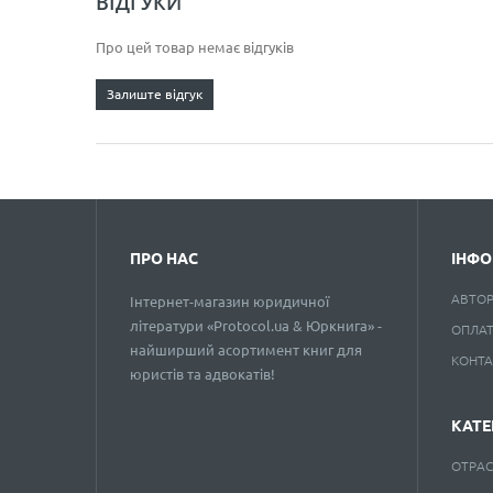
ВІДГУКИ
Про цей товар немає відгуків
Залиште відгук
ПРО НАС
ІНФО
АВТО
Інтернет-магазин юридичної
літератури «Protocol.ua & Юркнига» -
ОПЛАТ
найширший асортимент книг для
КОНТ
юристів та адвокатів!
КАТЕ
ОТРАС