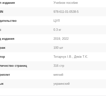
п издания
Учебное пособие
BN
978-611-01-0538-5
дательство
ЦУЛ
с
0.3 кг
д издания
2019, 2022
раж
100 шт
тор
Тетарчук І.В., Дяків Т.Є.
личество страниц
316 стр
реплет
мягкий
ык
украинский