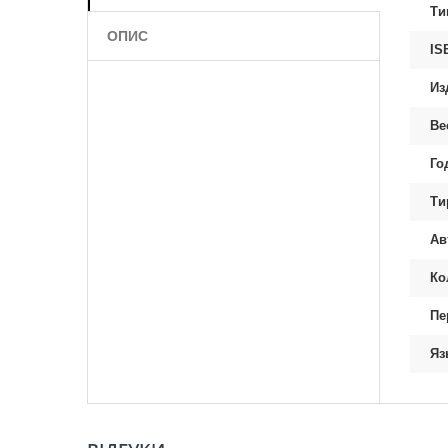
Ти
ОПИС
IS
Из
Ве
Го
Ти
Ав
Ко
Пе
Яз