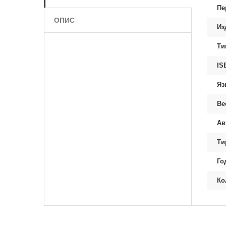
Пе
ОПИС
Из
Ти
IS
Яз
Ве
Ав
Ти
Го
Ко