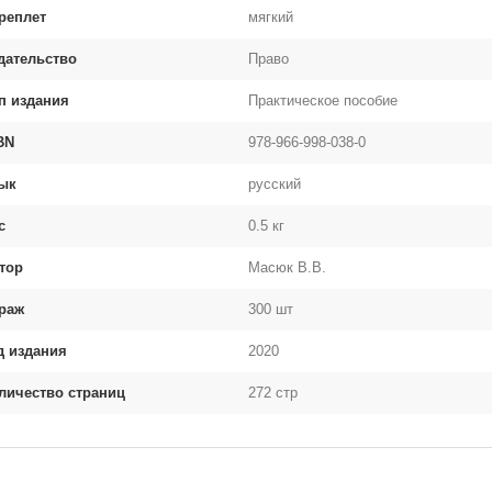
реплет
мягкий
дательство
Право
п издания
Практическое пособие
BN
978-966-998-038-0
ык
русский
с
0.5 кг
тор
Масюк В.В.
раж
300 шт
д издания
2020
личество страниц
272 стр