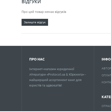
ВІДГУКИ
Про цей товар немає відгуків
Залиште відгук
ПРО НАС
ІНФО
АВТО
Інтернет-магазин юридичної
літератури «Protocol.ua & Юркнига» -
ОПЛАТ
найширший асортимент книг для
КОНТ
юристів та адвокатів!
КАТЕ
ОТРАС