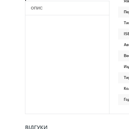
Яз
ОПИС
Пе
Ти
IS
Ав
Ве
Из
Ти
Ко
Го
ВІДГУКИ