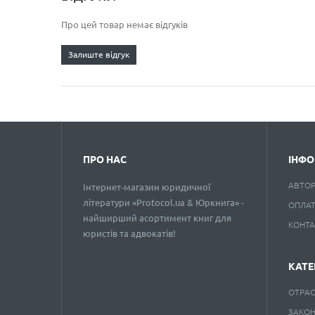
Про цей товар немає відгуків
Залиште відгук
ПРО НАС
ІНФО
АВТО
Інтернет-магазин юридичної
літератури «Protocol.ua & Юркнига» -
ОПЛАТ
найширший асортимент книг для
КОНТ
юристів та адвокатів!
КАТЕ
ОТРАС
ЗАКО