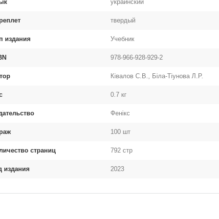
ык
украинский
реплет
твердый
п издания
Учебник
BN
978-966-928-929-2
тор
Ківалов С.В., Біла-Тіунова Л.Р.
с
0.7 кг
дательство
Фенікс
раж
100 шт
личество страниц
792 стр
д издания
2023