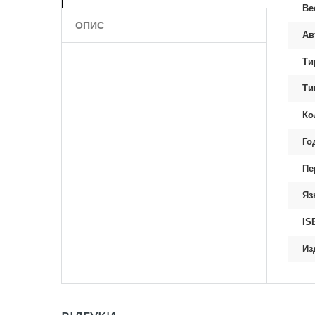
Ве
ОПИС
Ав
Ти
Ти
Ко
Го
Пе
Яз
IS
Из