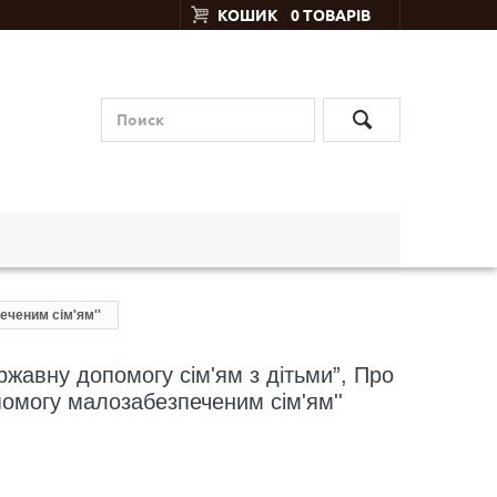
КОШИК
0 ТОВАРІВ
еченим сім'ям''
ржавну допомогу сім'ям з дітьми”, Про
омогу малозабезпеченим сім'ям''