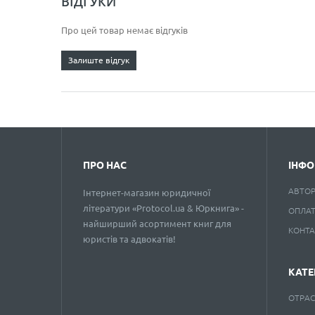
ВІДГУКИ
Про цей товар немає відгуків
Залиште відгук
ПРО НАС
ІНФО
АВТО
Інтернет-магазин юридичної
літератури «Protocol.ua & Юркнига» -
ОПЛАТ
найширший асортимент книг для
КОНТ
юристів та адвокатів!
КАТЕ
ОТРАС