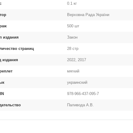
с
0.1 кг
тор
Верховна Рада України
раж
500 шт
п издания
Закон
личество страниц
28 стр
д издания
2022, 2017
реплет
мягкий
ык
украинский
BN
978-966-437-095-7
дательство
Паливода А.В.